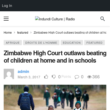
Log In
Home
featured
Zimbabwe High Court outlaws beating of children at hom
AFRIQUE
DROITS DE L'HOMME
EDUCATION
FEATURED
Zimbabwe High Court outlaws beating
of children at home and in schools
admin
0
0
366
Points
March 3, 2017