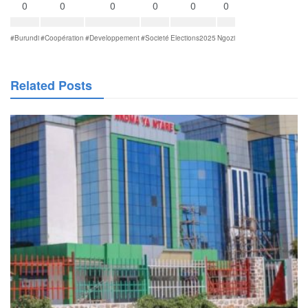
0
0
0
0
0
0
#Burundi
#Coopération
#Developpement
#Societé
Elections2025
Ngozi
Related Posts