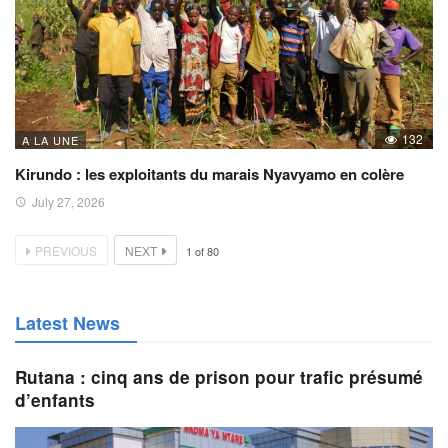
132
A LA UNE
Kirundo : les exploitants du marais Nyavyamo en colère
July 27, 2026
PREVIOUS
NEXT
1
of
80
Latest News
Rutana : cinq ans de prison pour trafic présumé
d’enfants