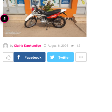
by
Clairia Kankundiye
August 6, 2026
112
Facebook
Twitter