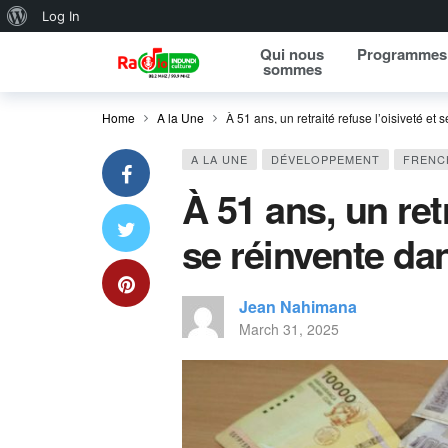
About WordPress
Log In
Qui nous
Programmes
sommes
Home
A la Une
À 51 ans, un retraité refuse l’oisiveté et 
A LA UNE
DÉVELOPPEMENT
FRENC
À 51 ans, un retr
se réinvente dan
Jean Nahimana
March 31, 2025