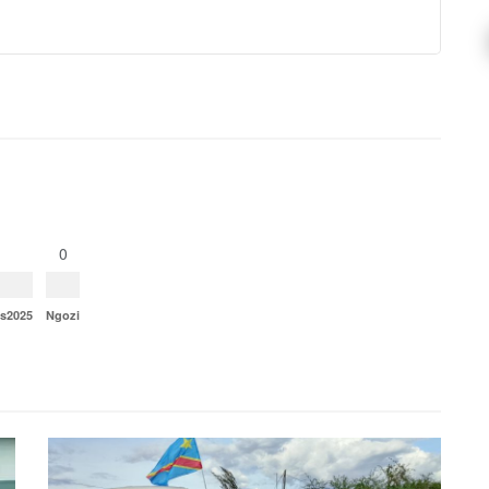
0
ns2025
Ngozi