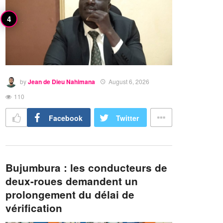
by
Jean de Dieu Nahimana
August 6, 2026
110
Facebook
Twitter
Bujumbura : les conducteurs de
deux-roues demandent un
prolongement du délai de
vérification