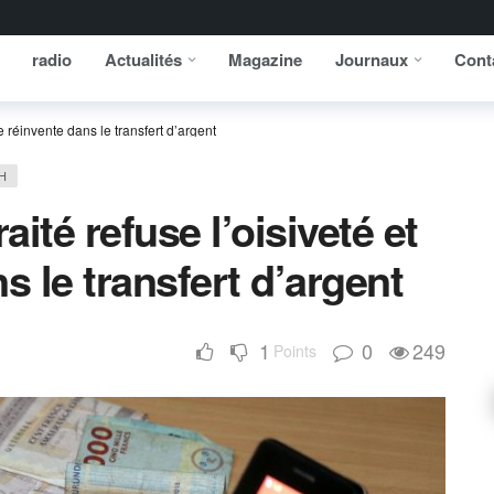
radio
Actualités
Magazine
Journaux
Cont
se réinvente dans le transfert d’argent
H
aité refuse l’oisiveté et
s le transfert d’argent
1
0
249
Points