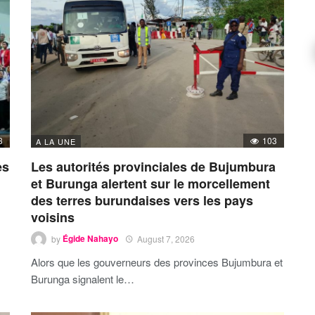
3
103
A LA UNE
es
Les autorités provinciales de Bujumbura
et Burunga alertent sur le morcellement
des terres burundaises vers les pays
voisins
by
Égide Nahayo
August 7, 2026
Alors que les gouverneurs des provinces Bujumbura et
Burunga signalent le…