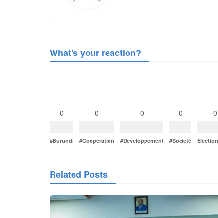
What's your reaction?
0
0
0
0
0
#Burundi
#Coopération
#Developpement
#Societé
Electio
Related Posts