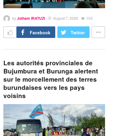
by
Jotham IRATUZI
August 7, 2026
103
Facebook
Twitter
Les autorités provinciales de
Bujumbura et Burunga alertent
sur le morcellement des terres
burundaises vers les pays
voisins