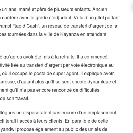
 51 ans, marié et père de plusieurs enfants. Ancien
 sa carrière avec le grade d’adjudant. Vêtu d’un gilet portant
wampi Rapid Cash”, un réseau de transfert d’argent de la
s tournées dans la ville de Kayanza en attendant
ié qu’après avoir été mis à la retraite, il a commencé,
ivité liée au transfert d’argent par voie électronique au
ù il occupe le poste de super agent. Il explique avoir
paresse, d’autant plus qu’il se sent encore dynamique et
ment qu’il n’a pas encore rencontré de difficultés
de son travail.
 collègues ne disposeraient pas encore d’un emplacement
faciliterait l’accès à leurs clients. En parallèle de cette
l Nyandwi propose également au public des unités de