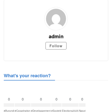
admin
Follow
What's your reaction?
0
0
0
0
0
0
#Burundi
#Coopération
#Developpement
#Societé
Elections2025
Ngozi