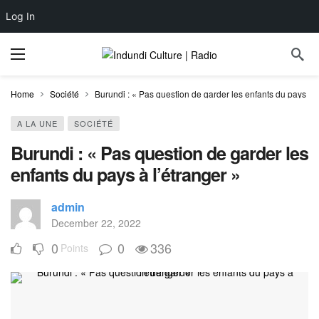
Log In
Home
Société
Burundi : « Pas question de garder les enfants du pays à l
A LA UNE
SOCIÉTÉ
Burundi : « Pas question de garder les
enfants du pays à l’étranger »
admin
December 22, 2022
0
0
336
Points