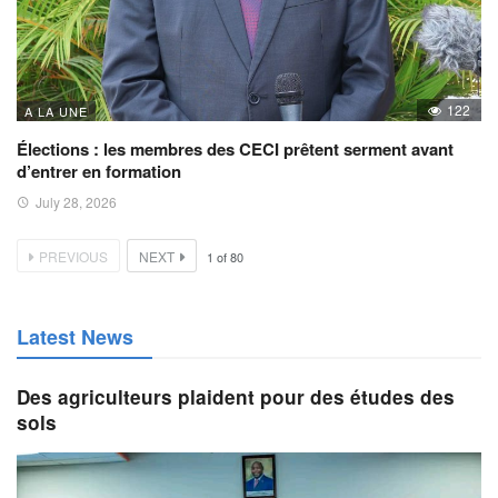
122
A LA UNE
Élections : les membres des CECI prêtent serment avant
d’entrer en formation
July 28, 2026
PREVIOUS
NEXT
1
of
80
Latest News
Des agriculteurs plaident pour des études des
sols