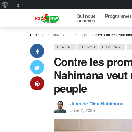
About WordPress
Log In
Qui nous
Programmes
sommes
Home
Politique
Contre les promesses oubliées, Nahimana 
A LA UNE
FRENCH
HOMEPAGE
P
Contre les prom
Nahimana veut ré
peuple
Jean de Dieu Nahimana
June 2, 2025