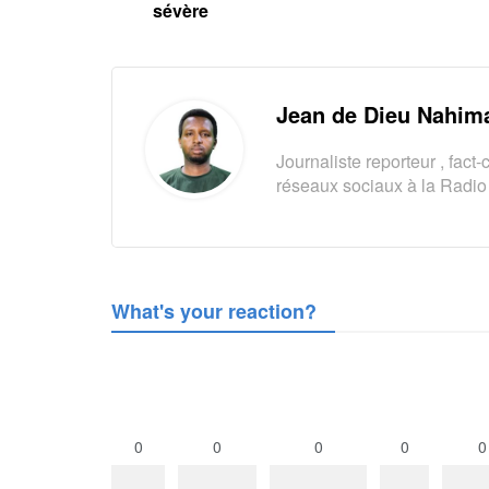
sévère
Jean de Dieu Nahim
Journaliste reporteur , fac
réseaux sociaux à la Radio 
What's your reaction?
0
0
0
0
0