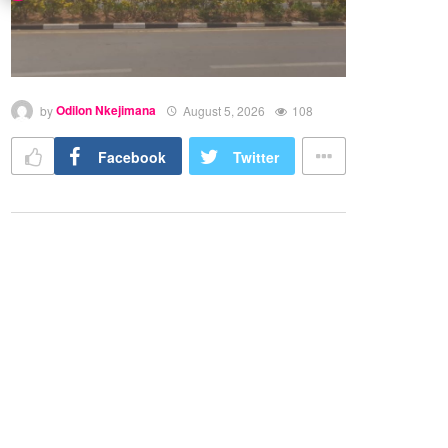
by
Odilon Nkejimana
August 5, 2026
108
Facebook
Twitter