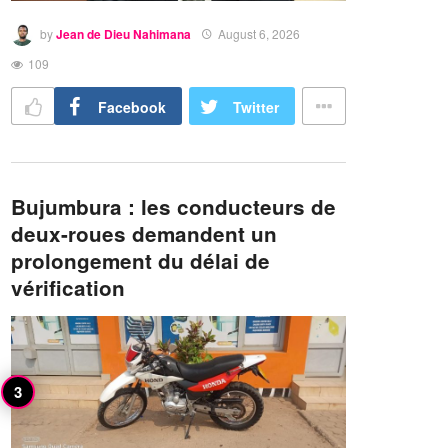
by
Jean de Dieu Nahimana
August 6, 2026
109
Facebook
Twitter
Bujumbura : les conducteurs de
deux-roues demandent un
prolongement du délai de
vérification