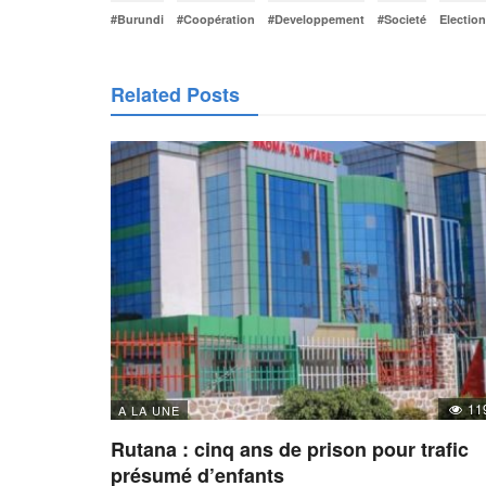
#Burundi
#Coopération
#Developpement
#Societé
Electio
Related Posts
11
A LA UNE
Rutana : cinq ans de prison pour trafic
présumé d’enfants