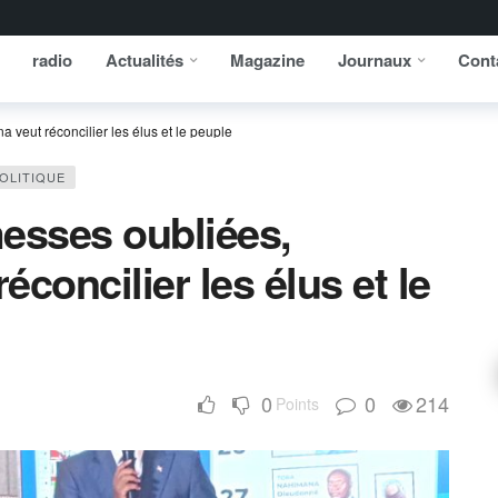
radio
Actualités
Magazine
Journaux
Cont
veut réconcilier les élus et le peuple
OLITIQUE
esses oubliées,
concilier les élus et le
0
0
214
Points