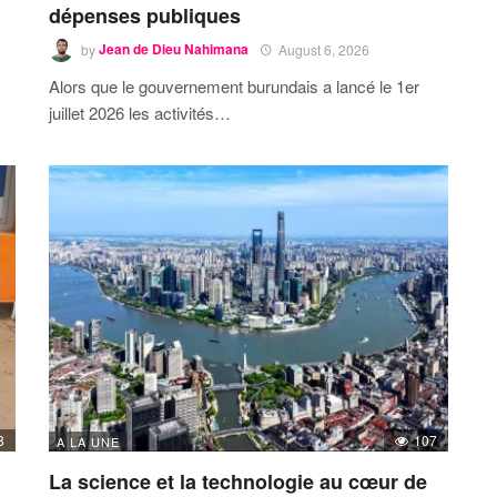
dépenses publiques
by
Jean de Dieu Nahimana
August 6, 2026
Alors que le gouvernement burundais a lancé le 1er
juillet 2026 les activités…
8
107
A LA UNE
La science et la technologie au cœur de