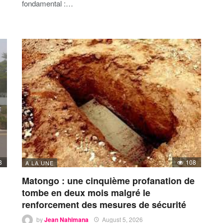
fondamental :…
3
108
A LA UNE
Matongo : une cinquième profanation de
tombe en deux mois malgré le
renforcement des mesures de sécurité
by
Jean Nahimana
August 5, 2026