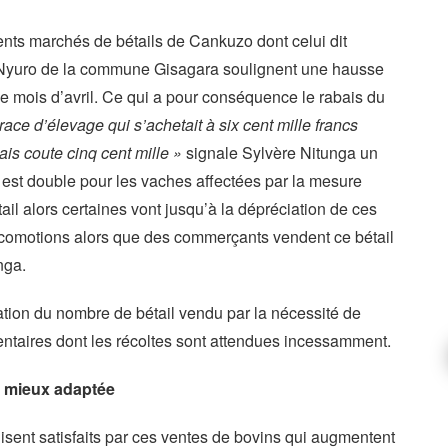
ts marchés de bétails de Cankuzo dont celui dit
yuro de la commune Gisagara soulignent une hausse
 mois d’avril. Ce qui a pour conséquence le rabais du
ace d’élevage qui s’achetait à six cent mille francs
is coute cinq cent mille »
signale Sylvère Nitunga un
ix est double pour les vaches affectées par la mesure
il alors certaines vont jusqu’à la dépréciation de ces
ocomotions alors que des commerçants vendent ce bétail
nga.
ation du nombre de bétail vendu par la nécessité de
mentaires dont les récoltes sont attendues incessamment.
e mieux adaptée
ent satisfaits par ces ventes de bovins qui augmentent