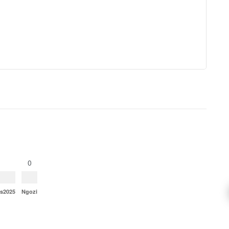
0
ns2025
Ngozi