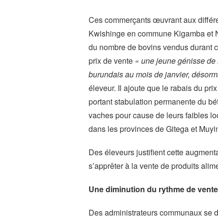
Ces commerçants œuvrant aux différen
Kwishinge en commune Kigamba et N
du nombre de bovins vendus durant ce
prix de vente
« une jeune génisse de r
burundais au mois de janvier, désorma
éleveur. Il ajoute que le rabais du pr
portant stabulation permanente du béta
vaches pour cause de leurs faibles l
dans les provinces de Gitega et Muyi
Des éleveurs justifient cette augment
s’apprêter à la vente de produits ali
Une diminution du rythme de vent
Des administrateurs communaux se dis