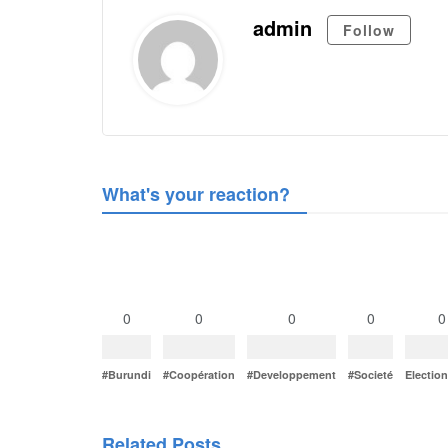
admin
Follow
What's your reaction?
0
0
0
0
0
#Burundi
#Coopération
#Developpement
#Societé
Electio
Related Posts