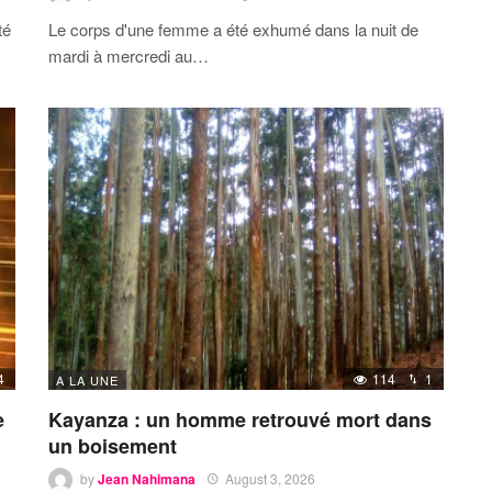
té
Le corps d'une femme a été exhumé dans la nuit de
mardi à mercredi au…
4
114
1
A LA UNE
e
Kayanza : un homme retrouvé mort dans
un boisement
by
Jean Nahimana
August 3, 2026