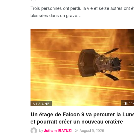
Trois personnes ont perdu la vie et seize autres ont é
blessées dans un grave…
11
A LA UNE
Un étage de Falcon 9 va percuter la Lun
et pourrait créer un nouveau cratère
by
Jotham IRATUZI
August 5, 2026