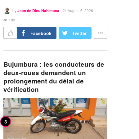
by
Jean de Dieu Nahimana
August 6, 2026
109
Facebook
Twitter
Bujumbura : les conducteurs de
deux-roues demandent un
prolongement du délai de
vérification