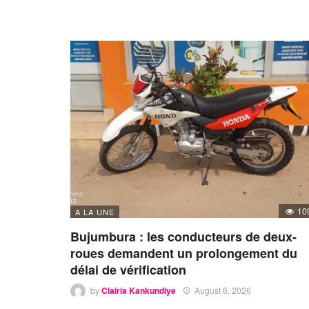
10
A LA UNE
Bujumbura : les conducteurs de deux-
roues demandent un prolongement du
délai de vérification
by
Clairia Kankundiye
August 6, 2026