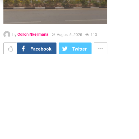
by
Odilon Nkejimana
August 5, 2026
113
Facebook
Twitter