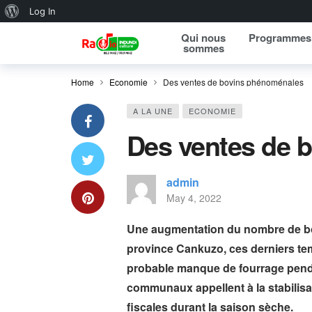
About WordPress
Log In
Qui nous
Programmes
sommes
Home
Economie
Des ventes de bovins phénoménales
A LA UNE
ECONOMIE
Des ventes de 
admin
May 4, 2022
Une augmentation du nombre de bov
province Cankuzo, ces derniers tem
probable manque de fourrage penda
communaux appellent à la stabilisa
fiscales durant la saison sèche.