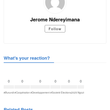
Jerome Ndereyimana
Follow
What's your reaction?
0
0
0
0
0
0
#Burundi
#Coopération
#Developpement
#Societé
Elections2025
Ngozi
Related Posts