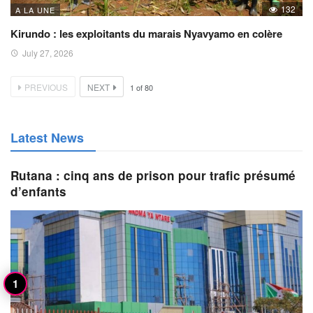
132
A LA UNE
Kirundo : les exploitants du marais Nyavyamo en colère
July 27, 2026
PREVIOUS
NEXT
1
of
80
Latest News
Rutana : cinq ans de prison pour trafic présumé
d’enfants