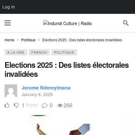
Log In
Home
Politique
Elections 2025 : Des listes électorales invalidées
A LA UNE
FRENCH
POLITIQUE
Elections 2025 : Des listes électorales
invalidées
Jerome Ndereyimana
January 8, 2025
1
0
266
Points