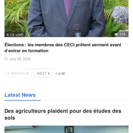
123
A LA UNE
Élections : les membres des CECI prêtent serment avant
d’entrer en formation
July 28, 2026
PREVIOUS
NEXT
1
of
80
Latest News
Des agriculteurs plaident pour des études des
sols