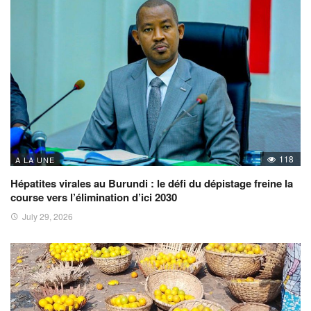
118
A LA UNE
Hépatites virales au Burundi : le défi du dépistage freine la
course vers l’élimination d’ici 2030
July 29, 2026