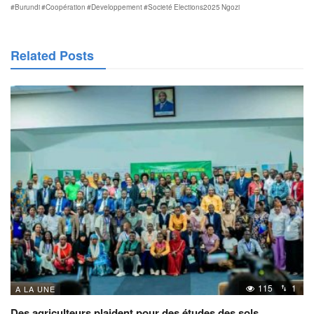
#Burundi
#Coopération
#Developpement
#Societé
Elections2025
Ngozi
Related Posts
115
1
A LA UNE
Des agriculteurs plaident pour des études des sols