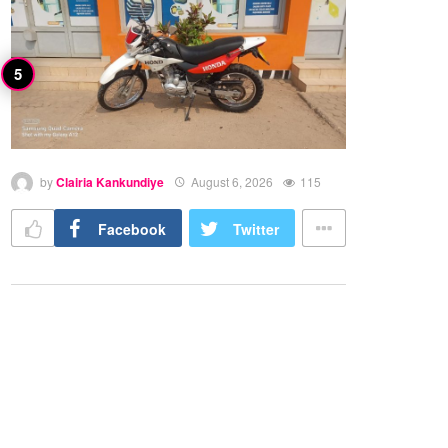
by
Clairia Kankundiye
August 6, 2026
115
Facebook
Twitter