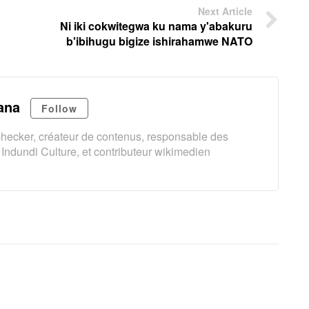
Next Article
Ni iki cokwitegwa ku nama y'abakuru
b'ibihugu bigize ishirahamwe NATO
ana
Follow
t-checker, créateur de contenus, responsable des
Indundi Culture, et contributeur wikimedien