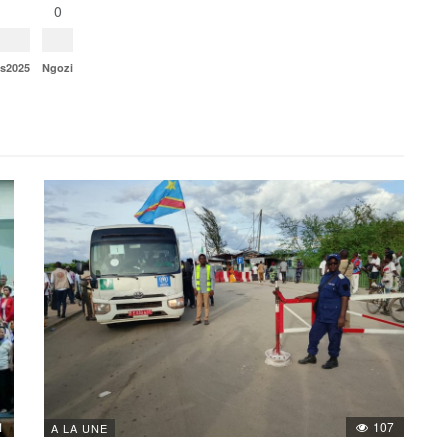
0
ns2025
Ngozi
1
107
A LA UNE