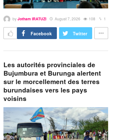
by
Jotham IRATUZI
August 7, 2026
108
1
Facebook
Twitter
Les autorités provinciales de
Bujumbura et Burunga alertent
sur le morcellement des terres
burundaises vers les pays
voisins