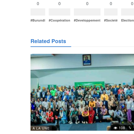
0
0
0
0
0
#Burundi
#Coopération
#Developpement
#Societé
Electio
Related Posts
108
A LA UNE