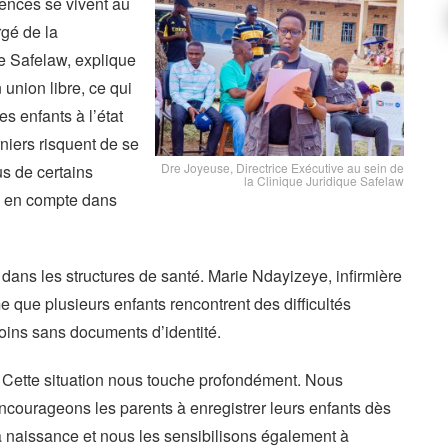
uences se vivent au
gé de la
e Safelaw, explique
union libre, ce qui
s enfants à l’état
niers risquent de se
Dre Joyeuse, Directrice Exécutive au sein de
us de certains
la Clinique Juridique Safelaw
is en compte dans
 dans les structures de santé. Marie Ndayizeye, infirmière
e que plusieurs enfants rencontrent des difficultés
soins sans documents d’identité.
 Cette situation nous touche profondément. Nous
ncourageons les parents à enregistrer leurs enfants dès
a naissance et nous les sensibilisons également à