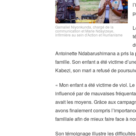
l
p
L
Gamaliel Niyonkunda, chargé de la
communication et Marie Ndayizeye,
infirmière au sein d’Action et Humanisme
t
d
Antoinette Ndabarushimana a pris la 
famille. Son enfant a été victime d’une
Kabezi, son mari a refusé de poursui
« Mon enfant a été victime de viol. Le
influencé par de mauvaises fréquentat
avait les moyens. Grâce aux campagn
avons finalement compris l’importanc
familiale afin de mieux faire face à n
Son témoignage illustre les difficult