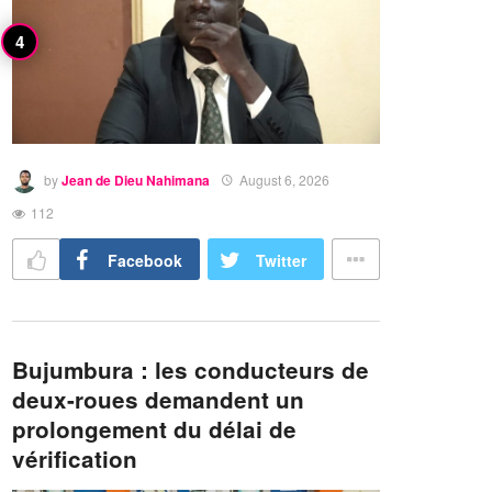
by
Jean de Dieu Nahimana
August 6, 2026
112
Facebook
Twitter
Bujumbura : les conducteurs de
deux-roues demandent un
prolongement du délai de
vérification