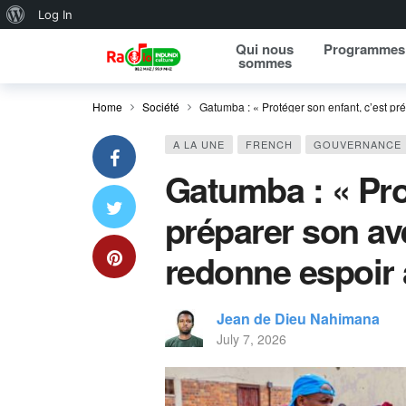
About WordPress
Log In
Qui nous
Programmes
sommes
Home
Société
Gatumba : « Protéger son enfant, c’est pr
A LA UNE
FRENCH
GOUVERNANCE
Gatumba : « Pro
préparer son av
redonne espoir 
Jean de Dieu Nahimana
July 7, 2026