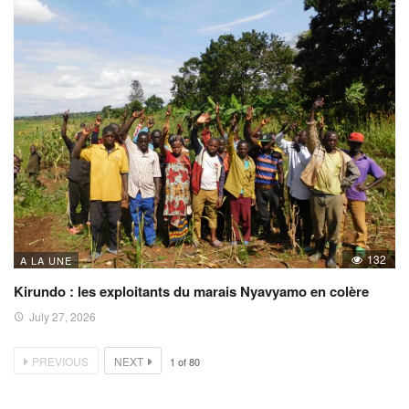
132
A LA UNE
Kirundo : les exploitants du marais Nyavyamo en colère
July 27, 2026
PREVIOUS
NEXT
1
of
80