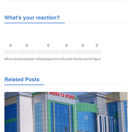
What's your reaction?
0
0
0
0
0
0
#Burundi
#Coopération
#Developpement
#Societé
Elections2025
Ngozi
Related Posts