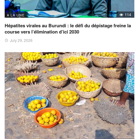
114
A LA UNE
Hépatites virales au Burundi : le défi du dépistage freine la
course vers l’élimination d’ici 2030
July 29, 2026