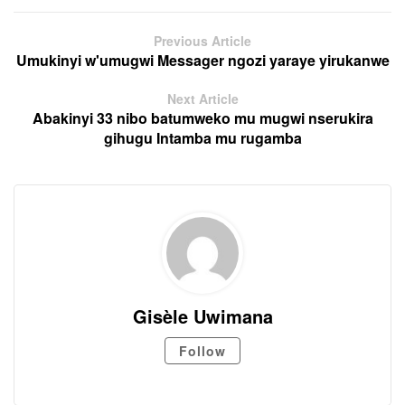
Previous Article
Umukinyi w'umugwi Messager ngozi yaraye yirukanwe
Next Article
Abakinyi 33 nibo batumweko mu mugwi nserukira
gihugu Intamba mu rugamba
Gisèle Uwimana
Follow