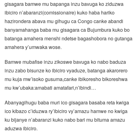
gisagara bamwe mu bapanga inzu bavuga ko ziduzwa
ibiciro n’abaranzi(comissionaire) kuko haba hariko
hazirondera abava mu gihugu ca Congo canke abandi
banyamahanga baba mu gisagara ca Bujumbura kuko bo
batanga amahera menshi ndetse bagashobora no gutanga
amahera y’umwaka wose.
Bamwe mubafise inzu zikoswe bavuga ko nabo baduza
inzu zabo bisunze ko ibiciro vyaduze, batanga akarorero
mu kuja mw’isoko gusuma,canke ibikoresho bikoreshwa
mu kw’ubaka:amabati amatafari,n’ibindi…
Abanyagihugu baba muri ico gisagara basaba reta kwiga
ico kibazo c’iduzwa ry’ibiciro vy’amazu hamwe no kwiga
ku bijanye n’abaranzi kuko nabo bari mu bituma amazu
aduzwa ibiciro.