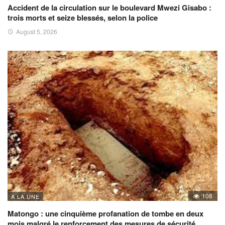
Accident de la circulation sur le boulevard Mwezi Gisabo :
trois morts et seize blessés, selon la police
August 5, 2026
108
A LA UNE
Matongo : une cinquième profanation de tombe en deux
mois malgré le renforcement des mesures de sécurité