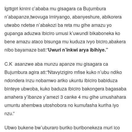
Igitigiri kinini c’ababa mu gisagara ca Bujumbura
n’abapanze,twovuga imiryango, abanyeshure, abikorera
utwabo ndetse n’abakozi ba reta mu gihe amazu yo
gupanga aduzwa ibiciro umusi k’uwundi bikaboneka ko
bene amazu ataco bisunga mu kuduza ivyo biciro,abakera
nibo bayamaze bati:”
Uwuri n’inkwi arya ibihiye.”
C.K asanzwe aba munzu apanze mu gisagara ca
Bujumbura agira ati:”Ntavyizigiro mfise kuko n’ubu ndiko
ndondera inzu nobamwo ariko ukuntu ibiciro babiduza
binteye ubwoba, kuko baduza ibiciro bakongera bagasaba
amahera y’ibanze y’amezi 3 canke 4 mu gihe umushahara
umuntu ahembwa utoshobora no kumufasha kuriha iyo
nzu.”
Ubwo bukene bw’uburaro buriko buribonekeza muri ico