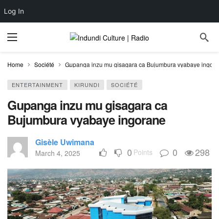
Log In
Home
Société
Gupanga inzu mu gisagara ca Bujumbura vyabaye ingor
ENTERTAINMENT
KIRUNDI
SOCIÉTÉ
Gupanga inzu mu gisagara ca
Bujumbura vyabaye ingorane
Gisèle Uwimana
0
0
298
Points
March 4, 2025