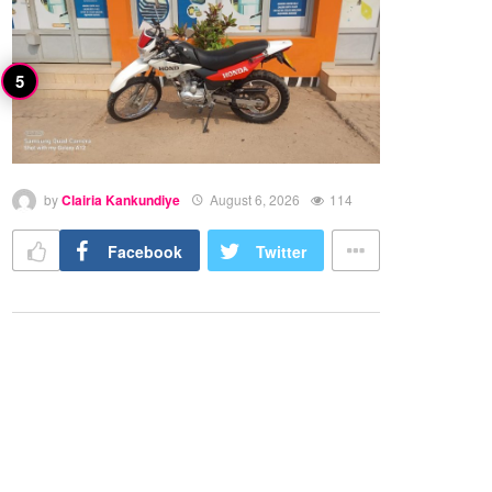
by
Clairia Kankundiye
August 6, 2026
114
Facebook
Twitter