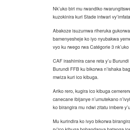
Nk’uko biri mu rwandiko rwarungits
kuzokinira kuri Stade intwari vy’imf
Abakoze isuzumwa riheruka gukorwa 
bamenyesheje ko iyo nyubakwa yeme
vyo ku rwego rwa Catégorie 3 nk’uk
CAF irashimira cane reta y’u Burun
Burundi FFB ku bikorwa n’ishaka ba
mwiza kuri ico kibuga.
Ariko rero, kugira ico kibuga cemere
canecane ibijanye n’umutekano n’ivy
ko birangira mu ndwi zitatu imbere
Mu kurindira ko ivyo bikorwa birangi
ry’ico kibuga bobandanya batanga ice