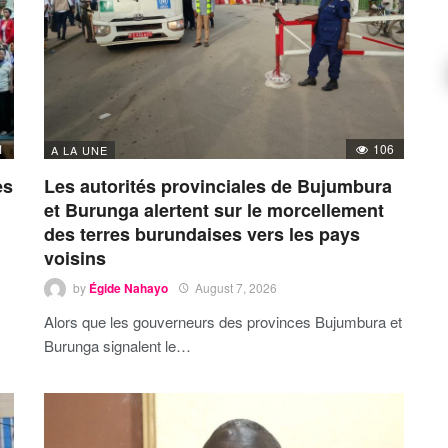
1
106
A LA UNE
es
Les autorités provinciales de Bujumbura
et Burunga alertent sur le morcellement
des terres burundaises vers les pays
voisins
by
Égide Nahayo
August 7, 2026
Alors que les gouverneurs des provinces Bujumbura et
Burunga signalent le…