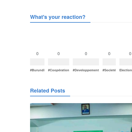
What's your reaction?
0
0
0
0
0
#Burundi
#Coopération
#Developpement
#Societé
Electio
Related Posts