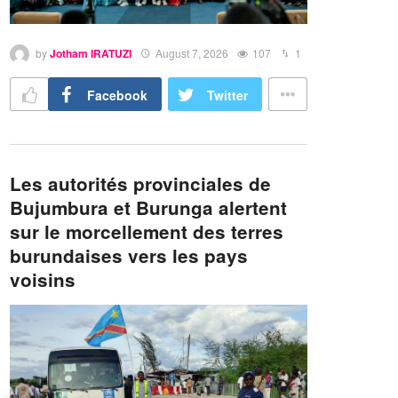
by
Jotham IRATUZI
August 7, 2026
107
1
Facebook
Twitter
Les autorités provinciales de
Bujumbura et Burunga alertent
sur le morcellement des terres
burundaises vers les pays
voisins