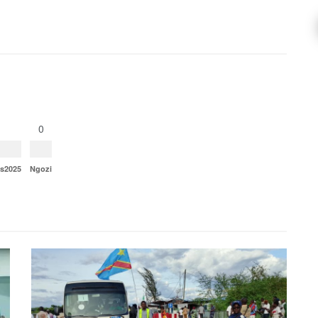
0
ns2025
Ngozi