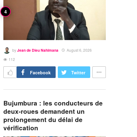
by
Jean de Dieu Nahimana
August 6, 2026
112
Facebook
Twitter
Bujumbura : les conducteurs de
deux-roues demandent un
prolongement du délai de
vérification