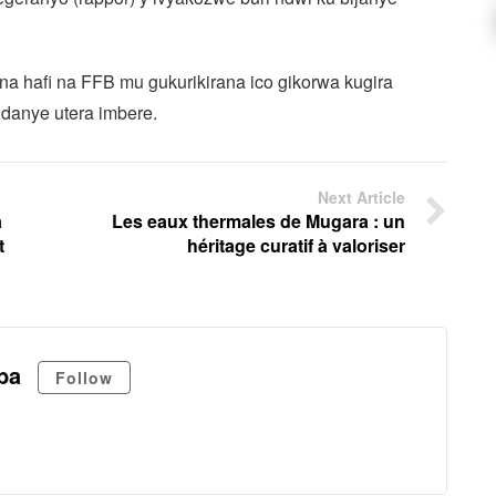
.
 hafi na FFB mu gukurikirana ico gikorwa kugira
danye utera imbere.
Next Article
a
Les eaux thermales de Mugara : un
t
héritage curatif à valoriser
ba
Follow