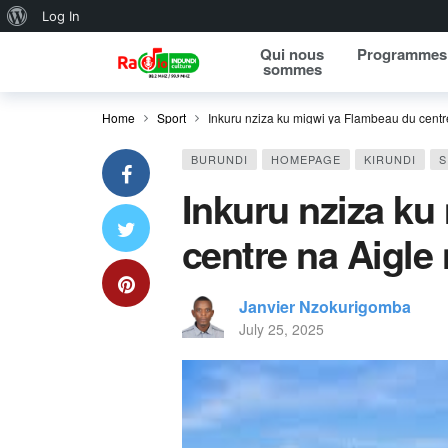
About WordPress
Log In
Qui nous
Programmes
sommes
Home
Sport
Inkuru nziza ku migwi ya Flambeau du centre
BURUNDI
HOMEPAGE
KIRUNDI
S
Inkuru nziza ku
centre na Aigle 
Janvier Nzokurigomba
July 25, 2025