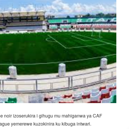
le noir izoserukira i gihugu mu mahiganwa ya CAF
gue yemerewe kuzokinira ku kibuga intwari.