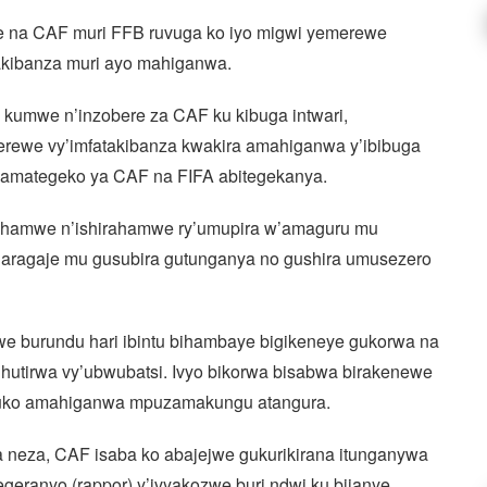
we na CAF muri FFB ruvuga ko iyo migwi yemerewe
atakibanza muri ayo mahiganwa.
kumwe n’inzobere za CAF ku kibuga intwari,
rewe vy’imfatakibanza kwakira amahiganwa y’ibibuga
o amategeko ya CAF na FIFA abitegekanya.
di hamwe n’ishirahamwe ry’umupira w’amaguru mu
garagaje mu gusubira gutunganya no gushira umusezero
rwe burundu hari ibintu bihambaye bigikeneye gukorwa na
ihutirwa vy’ubwubatsi. Ivyo bikorwa bisabwa birakenewe
 y’uko amahiganwa mpuzamakungu atangura.
ra neza, CAF isaba ko abajejwe gukurikirana itunganywa
geranyo (rappor) y’ivyakozwe buri ndwi ku bijanye