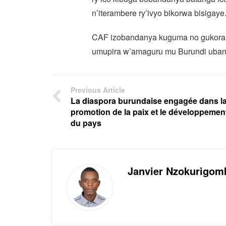
n’iterambere ry’ivyo bikorwa bisigaye
CAF izobandanya kuguma no gukorana
umupira w’amaguru mu Burundi uban
Previous Article
La diaspora burundaise engagée dans l
promotion de la paix et le développemen
du pays
Janvier Nzokurigom