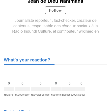
Jean de Dieu Nahimana
Follow
Journaliste reporteur , fact-checker, créateur de
contenus, responsable des réseaux sociaux à la
Radio Indundi Culture, et contributeur wikimedien
What's your reaction?
0
0
0
0
0
0
#Burundi
#Coopération
#Developpement
#Societé
Elections2025
Ngozi