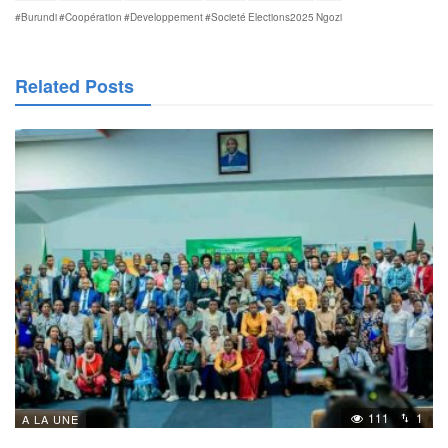
#Burundi
#Coopération
#Developpement
#Societé
Elections2025
Ngozi
Related Posts
111
1
A LA UNE