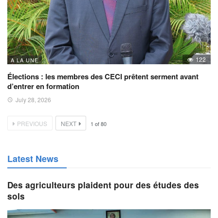
122
A LA UNE
Élections : les membres des CECI prêtent serment avant
d’entrer en formation
July 28, 2026
PREVIOUS
NEXT
1
of
80
Latest News
Des agriculteurs plaident pour des études des
sols