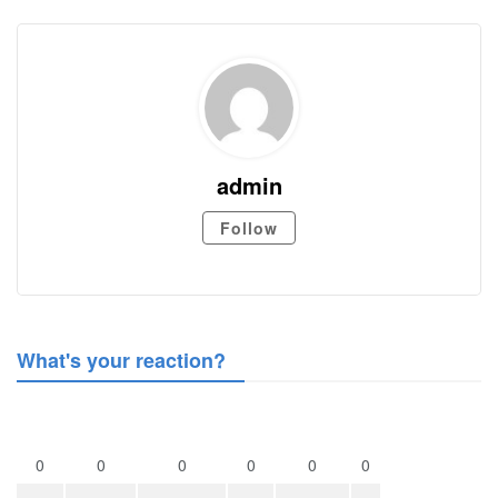
admin
Follow
What's your reaction?
0
0
0
0
0
0