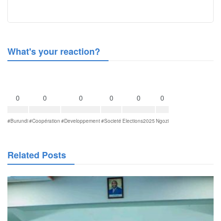
What's your reaction?
0
0
0
0
0
0
#Burundi
#Coopération
#Developpement
#Societé
Elections2025
Ngozi
Related Posts