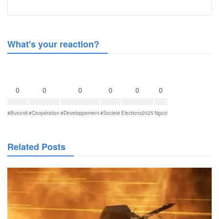
What's your reaction?
0
0
0
0
0
0
#Burundi
#Coopération
#Developpement
#Societé
Elections2025
Ngozi
Related Posts