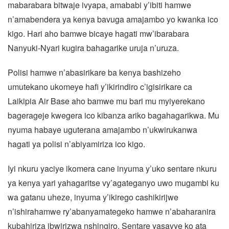
mabarabara bitwaje ivyapa, amababi y’ibiti hamwe
n’amabendera ya kenya bavuga amajambo yo kwanka ico
kigo. Hari aho bamwe bicaye hagati mw’ibarabara
Nanyuki-Nyari kugira bahagarike uruja n’uruza.
Polisi hamwe n’abasirikare ba kenya bashizeho
umutekano ukomeye hafi y’ikirindiro c’igisirikare ca
Laikipia Air Base aho bamwe mu bari mu myiyerekano
bagerageje kwegera ico kibanza ariko bagahagarikwa. Mu
nyuma habaye uguterana amajambo n’ukwirukanwa
hagati ya polisi n’abiyamiriza ico kigo.
Iyi nkuru yaciye ikomera cane inyuma y’uko sentare nkuru
ya kenya yari yahagaritse vy’agateganyo uwo mugambi ku
wa gatanu uheze, inyuma y’ikirego cashikirijwe
n’ishirahamwe ry’abanyamategeko hamwe n’abaharanira
kubahiriza ibwirizwa nshingiro. Sentare yasavye ko ata