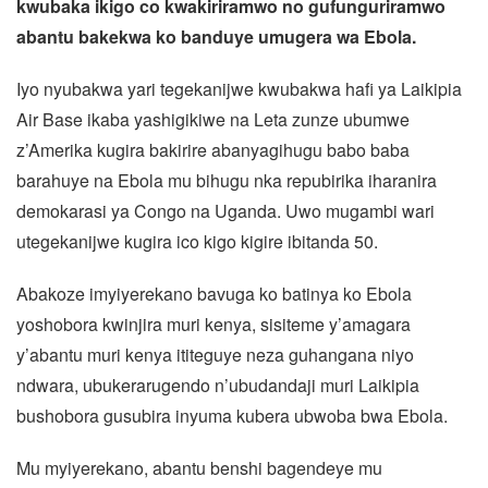
kwubaka ikigo co kwakiriramwo no gufunguriramwo
abantu bakekwa ko banduye umugera wa Ebola.
Iyo nyubakwa yari tegekanijwe kwubakwa hafi ya Laikipia
Air Base ikaba yashigikiwe na Leta zunze ubumwe
z’Amerika kugira bakirire abanyagihugu babo baba
barahuye na Ebola mu bihugu nka repubirika iharanira
demokarasi ya Congo na Uganda. Uwo mugambi wari
utegekanijwe kugira ico kigo kigire ibitanda 50.
Abakoze imyiyerekano bavuga ko batinya ko Ebola
yoshobora kwinjira muri kenya, sisiteme y’amagara
y’abantu muri kenya ititeguye neza guhangana niyo
ndwara, ubukerarugendo n’ubudandaji muri Laikipia
bushobora gusubira inyuma kubera ubwoba bwa Ebola.
Mu myiyerekano, abantu benshi bagendeye mu