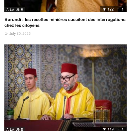
122
1
A LA UNE
Burundi : les recettes minières suscitent des interrogations
chez les citoyens
July 30, 2026
119
1
A LA UNE