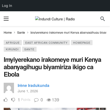
Log In
Home
Sante
Imyiyerekano irakomeye muri Kenya abanyagihugu biyamiri
AFRIQUE
EAST AFRICAN COMMUNITY
HOMEPAGE
KIRUNDI
SANTE
Imyiyerekano irakomeye muri Kenya
abanyagihugu biyamiriza ikigo ca
Ebola
Irène Iradukunda
June 1, 2026
1
0
139
Points