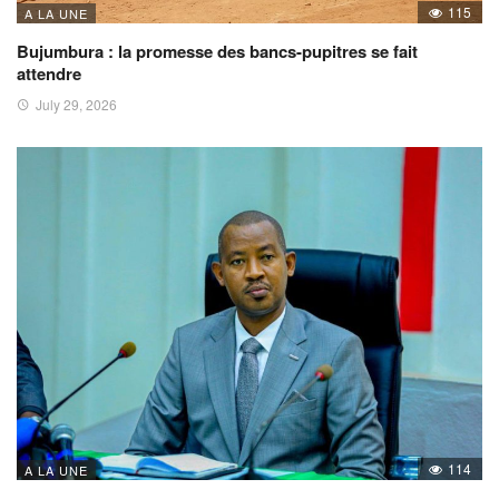
115
A LA UNE
Bujumbura : la promesse des bancs-pupitres se fait
attendre
July 29, 2026
114
A LA UNE