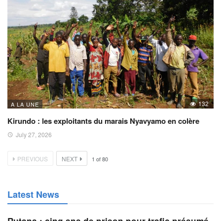
132
A LA UNE
Kirundo : les exploitants du marais Nyavyamo en colère
July 27, 2026
PREVIOUS
NEXT
1
of
80
Latest News