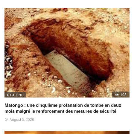
108
A LA UNE
Matongo : une cinquième profanation de tombe en deux
mois malgré le renforcement des mesures de sécurité
August 5, 2026