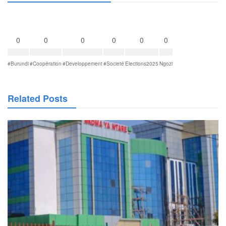
0
0
0
0
0
0
#Burundi
#Coopération
#Developpement
#Societé
Elections2025
Ngozi
Related Posts