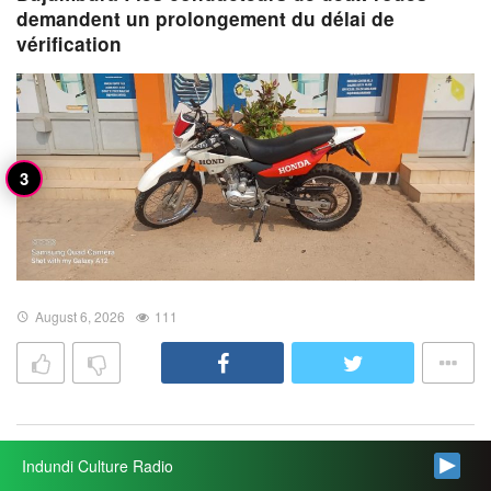
demandent un prolongement du délai de
vérification
August 6, 2026
111
Indundi Culture Radio
La science et la technologie au cœur de la