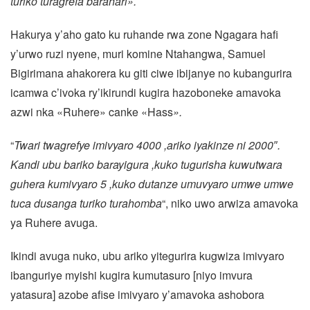
turiko turagrefa barahari».
Hakurya y’aho gato ku ruhande rwa zone Ngagara hafi
y’urwo ruzi nyene, muri komine Ntahangwa, Samuel
Bigirimana ahakorera ku giti ciwe ibijanye no kubangurira
icamwa c’ivoka ry’ikirundi kugira hazoboneke amavoka
azwi nka «Ruhere» canke «Hass
».
“
Twari twagrefye imivyaro 4000 ,ariko iyakinze ni 2000″.
Kandi ubu bariko barayigura ,kuko tugurisha kuwutwara
guhera kumivyaro 5 ,kuko dutanze umuvyaro umwe umwe
tuca dusanga turiko turahomba
“, niko uwo arwiza amavoka
ya Ruhere avuga.
Ikindi avuga nuko, ubu ariko yitegurira kugwiza imivyaro
ibanguriye myishi kugira kumutasuro [niyo imvura
yatasura] azobe afise imivyaro y’amavoka ashobora