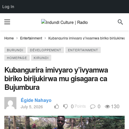
Log In
Home
Entertainment
Kubangurira imivyaro y’ivyamwa biriko birijukirwa
BURUNDI
DÉVELOPPEMENT
ENTERTAINMENT
HOMEPAGE
KIRUNDI
Kubangurira imivyaro y’ivyamwa
biriko birijukirwa mu gisagara ca
Bujumbura
Égide Nahayo
0
0
130
Points
July 5, 2026