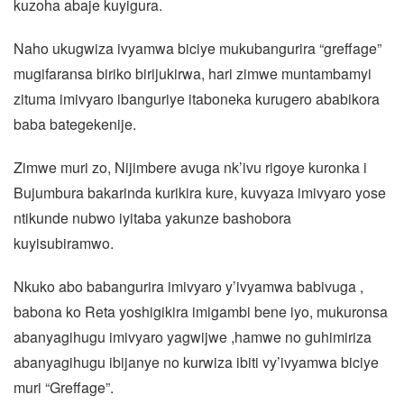
kuzoha abaje kuyigura.
Naho ukugwiza ivyamwa biciye mukubangurira “greffage”
mugifaransa biriko birijukirwa, hari zimwe muntambamyi
zituma imivyaro ibanguriye itaboneka kurugero ababikora
baba bategekenije.
Zimwe muri zo, Nijimbere avuga nk’ivu rigoye kuronka i
Bujumbura bakarinda kurikira kure, kuvyaza imivyaro yose
ntikunde nubwo iyitaba yakunze bashobora
kuyisubiramwo.
Nkuko abo babangurira imivyaro y’ivyamwa babivuga ,
babona ko Reta yoshigikira imigambi bene iyo, mukuronsa
abanyagihugu imivyaro yagwijwe ,hamwe no guhimiriza
abanyagihugu ibijanye no kurwiza ibiti vy’ivyamwa biciye
muri “Greffage”.