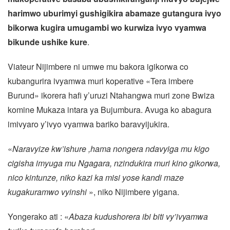
harimwo uburimyi gushigikira abamaze gutangura ivyo
bikorwa kugira umugambi wo kurwiza ivyo vyamwa
bikunde ushike kure
.
Viateur Nijimbere ni umwe mu bakora igikorwa co
kubangurira ivyamwa muri koperative «Tera imbere
Burund» ikorera hafi y’uruzi Ntahangwa muri zone Bwiza
komine Mukaza intara ya Bujumbura. Avuga ko abagura
imivyaro y’ivyo vyamwa bariko baravyijukira.
«
Naravyize kw’ishure ,hama nongera ndavyiga mu kigo
cigisha imyuga mu Ngagara, nzindukira muri kino gikorwa,
nico kintunze, niko kazi ka misi yose kandi maze
kugakuramwo vyinshi
», niko Nijimbere yigana.
Yongerako ati : «
Abaza kudushorera ibi biti vy’ivyamwa