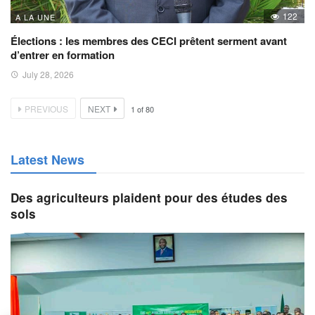
122
A LA UNE
Élections : les membres des CECI prêtent serment avant
d’entrer en formation
July 28, 2026
PREVIOUS
NEXT
1
of
80
Latest News
Des agriculteurs plaident pour des études des
sols