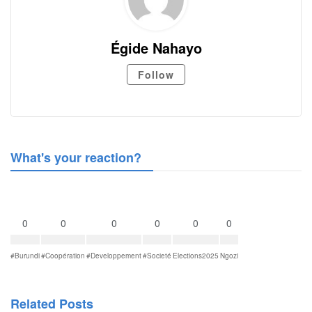
Égide Nahayo
Follow
What's your reaction?
0
0
0
0
0
0
#Burundi
#Coopération
#Developpement
#Societé
Elections2025
Ngozi
Related Posts