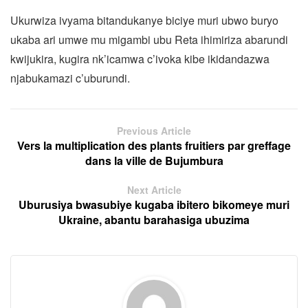
Ukurwiza ivyama bitandukanye biciye muri ubwo buryo
ukaba ari umwe mu migambi ubu Reta ihimiriza abarundi
kwijukira, kugira nk’icamwa c’ivoka kibe ikidandazwa
njabukamazi c’uburundi.
Previous Article
Vers la multiplication des plants fruitiers par greffage
dans la ville de Bujumbura
Next Article
Uburusiya bwasubiye kugaba ibitero bikomeye muri
Ukraine, abantu barahasiga ubuzima