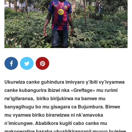
Ukurwiza canke guhindura imivyaro y’ibiti vy’ivyamwa
canke kubangurira ibizwi nka «Greffage» mu rurimi
rw’igifaransa, biriko birijukirwa na bamwe mu
banyagihugu bo mu gisagara ca Bujumbura. Bimwe
mu vyamwa biriko birarwizwa ni nk’amavoka
n’imicungwe. Ababikora kugiti cabo canke mu
makoperative basaba ubushikiranganji muvyo bujejwe