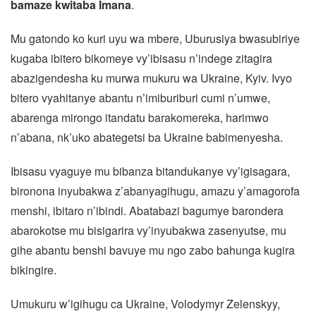
bamaze kwitaba Imana
.
Mu gatondo ko kuri uyu wa mbere, Uburusiya bwasubiriye
kugaba ibitero bikomeye vy’ibisasu n’indege zitagira
abazigendesha ku murwa mukuru wa Ukraine, Kyiv. Ivyo
bitero vyahitanye abantu n’imiburiburi cumi n’umwe,
abarenga mirongo itandatu barakomereka, harimwo
n’abana, nk’uko abategetsi ba Ukraine babimenyesha.
Ibisasu vyaguye mu bibanza bitandukanye vy’igisagara,
bironona inyubakwa z’abanyagihugu, amazu y’amagorofa
menshi, ibitaro n’ibindi. Abatabazi bagumye barondera
abarokotse mu bisigarira vy’inyubakwa zasenyutse, mu
gihe abantu benshi bavuye mu ngo zabo bahunga kugira
bikingire.
Umukuru w’igihugu ca Ukraine, Volodymyr Zelenskyy,