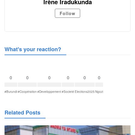
Irène Iradukunda
Follow
What's your reaction?
0
0
0
0
0
0
#Burundi
#Coopération
#Developpement
#Societé
Elections2025
Ngozi
Related Posts