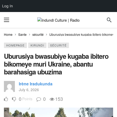
Log In
Home
Sante
sécurité
Uburusiya bwasubiye kugaba ibitero bikomeye 
HOMEPAGE
KIRUNDI
SÉCURITÉ
Uburusiya bwasubiye kugaba ibitero
bikomeye muri Ukraine, abantu
barahasiga ubuzima
Irène Iradukunda
July 6, 2026
0
0
153
Points