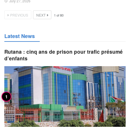
July 27, 2026
PREVIOUS
NEXT
1
of
80
Latest News
Rutana : cinq ans de prison pour trafic présumé
d’enfants