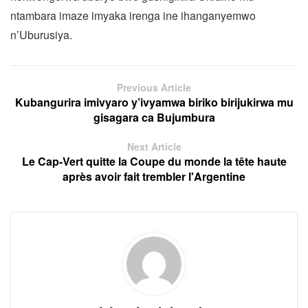
ntambara imaze imyaka irenga ine ihanganyemwo
n’Uburusiya.
Previous Article
Kubangurira imivyaro y’ivyamwa biriko birijukirwa mu
gisagara ca Bujumbura
Next Article
Le Cap-Vert quitte la Coupe du monde la tête haute
après avoir fait trembler l'Argentine