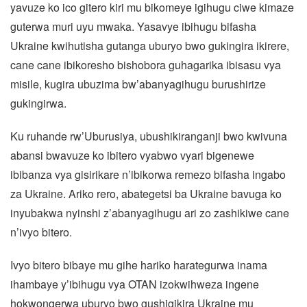
yavuze ko ico gitero kiri mu bikomeye igihugu ciwe kimaze
guterwa muri uyu mwaka. Yasavye ibihugu bifasha
Ukraine kwihutisha gutanga uburyo bwo gukingira ikirere,
cane cane ibikoresho bishobora guhagarika ibisasu vya
misile, kugira ubuzima bw’abanyagihugu burushirize
gukingirwa.
Ku ruhande rw’Uburusiya, ubushikiranganji bwo kwivuna
abansi bwavuze ko ibitero vyabwo vyari bigenewe
ibibanza vya gisirikare n’ibikorwa remezo bifasha ingabo
za Ukraine. Ariko rero, abategetsi ba Ukraine bavuga ko
inyubakwa nyinshi z’abanyagihugu ari zo zashikiwe cane
n’ivyo bitero.
Ivyo bitero bibaye mu gihe hariko harategurwa inama
ihambaye y’ibihugu vya OTAN izokwihweza ingene
hokwongerwa uburyo bwo gushigikira Ukraine mu