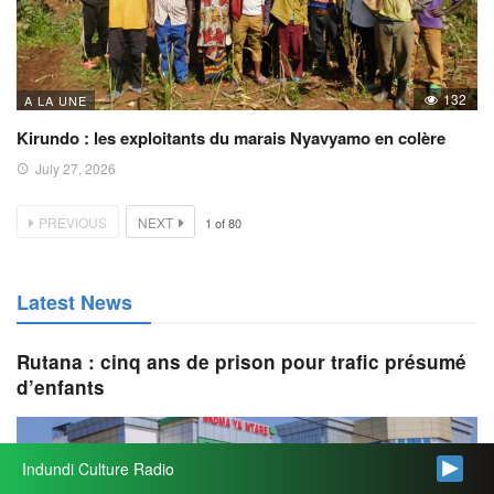
132
A LA UNE
Kirundo : les exploitants du marais Nyavyamo en colère
July 27, 2026
PREVIOUS
NEXT
1
of
80
Latest News
Rutana : cinq ans de prison pour trafic présumé
d’enfants
Indundi Culture Radio