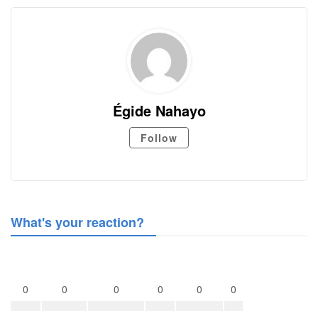
Égide Nahayo
Follow
What's your reaction?
0
0
0
0
0
0