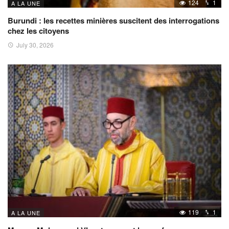
124
1
A LA UNE
Burundi : les recettes minières suscitent des interrogations
chez les citoyens
July 30, 2026
119
1
A LA UNE