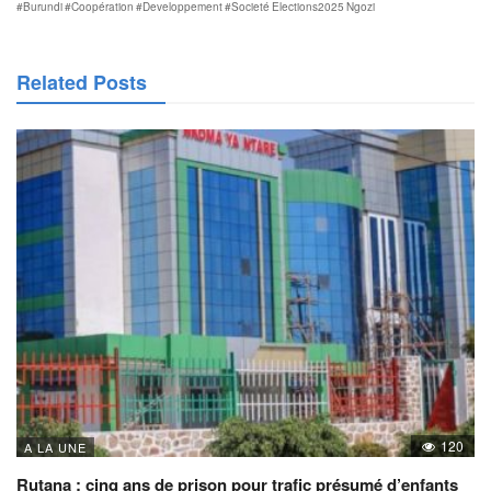
#Burundi
#Coopération
#Developpement
#Societé
Elections2025
Ngozi
Related Posts
120
A LA UNE
Rutana : cinq ans de prison pour trafic présumé d’enfants