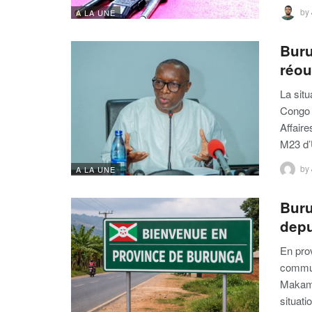
by
A LA UNE
Buru
réou
La situ
Congo 
Affaire
M23 d’
by
A LA UNE
Buru
depu
En pro
commun
Makamb
situat