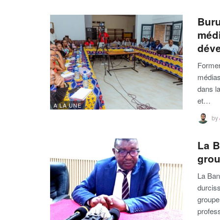
Buru
médi
déve
Former,
médias
dans l
et…
A LA UNE
by
La B
grou
La Ban
durcis
groupe
profess