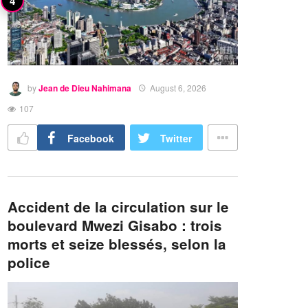
by
Jean de Dieu Nahimana
August 6, 2026
107
Facebook
Twitter
Accident de la circulation sur le
boulevard Mwezi Gisabo : trois
morts et seize blessés, selon la
police