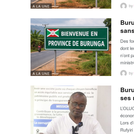
by
A LA UNE
Buru
sans
Des fo
dont l
n’ont p
minist
by
A LA UNE
Buru
ses 
L’OLUC
économ
Lors d’
Rufyiri