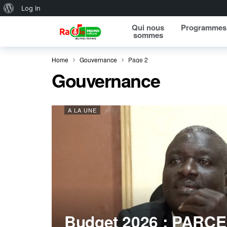
About WordPress
Log In
Qui nous
Programmes
sommes
Home
Gouvernance
Page 2
Gouvernance
A LA UNE
Budget 2026 : PARC