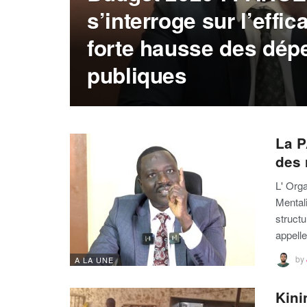
s’interroge sur l’effic
forte hausse des dép
publiques
La P
des 
L' Orga
Mental
structu
appell
by
A LA UNE
Kini