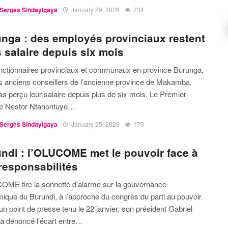
Serges Sindayigaya
January 29, 2026
234
nga : des employés provinciaux restent
 salaire depuis six mois
nctionnaires provinciaux et communaux en province Burunga,
es anciens conseillers de l’ancienne province de Makamba,
as perçu leur salaire depuis plus de six mois. Le Premier
re Nestor Ntahontuye…
Serges Sindayigaya
January 25, 2026
179
ndi : l’OLUCOME met le pouvoir face à
responsabilités
OME tire la sonnette d’alarme sur la gouvernance
ique du Burundi, à l’approche du congrès du parti au pouvoir.
un point de presse tenu le 22 janvier, son président Gabriel
 a dénoncé l’écart entre…