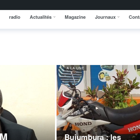
radio
Actualités
Magazine
Journaux
Cont
A LA UNE
EM
Bujumbura : les