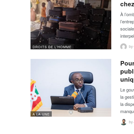
chez
À l’omb
l’entre
sociale
interpe
by
DROITS DE L'HOMME
Pour
publ
uniq
Le gou
la gest
la disp
manqu
A LA UNE
by