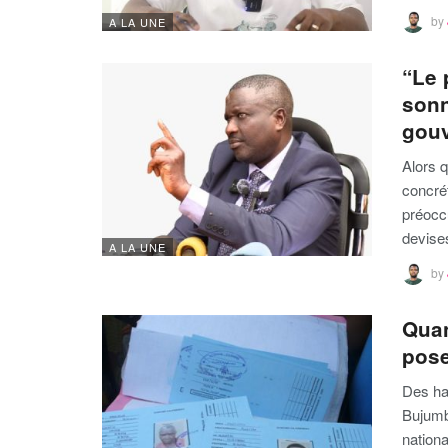
by
A LA UNE
“Le 
sonn
gouv
Alors 
concrét
préoccu
devise
A LA UNE
by
Quan
pose
Des ha
Bujumbu
nation