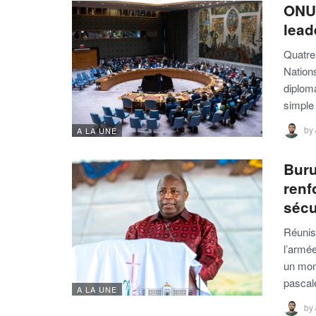
ONU 
lead
Quatre 
Nation
diploma
simple
by
A LA UNE
Buru
renf
sécu
Réunis 
l’armée
un mome
pascal
A LA UNE
by