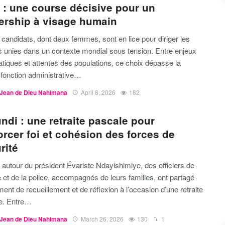
: une course décisive pour un
ership à visage humain
candidats, dont deux femmes, sont en lice pour diriger les
s unies dans un contexte mondial sous tension. Entre enjeux
tiques et attentes des populations, ce choix dépasse la
 fonction administrative…
Jean de Dieu Nahimana
April 8, 2026
182
ndi : une retraite pascale pour
orcer foi et cohésion des forces de
rité
autour du président Évariste Ndayishimiye, des officiers de
 et de la police, accompagnés de leurs familles, ont partagé
nt de recueillement et de réflexion à l’occasion d’une retraite
e. Entre…
Jean de Dieu Nahimana
March 26, 2026
130
1