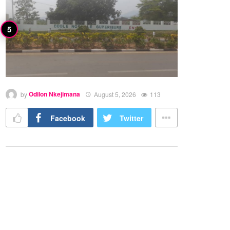
by
Odilon Nkejimana
August 5, 2026
113
Facebook
Twitter