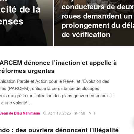
conducteurs de deux
acité de la
roues demandent un
enses
prolongement du dél
de vérification
ARCEM dénonce l’inaction et appelle à
réformes urgentes
nisation Parole et Action pour le Réveil et l'Évolution des
ités (PARCEM), critique la persistance de blocages
rels malgré la multiplication des plans gouvernementaux. Il
e à une volonté…
Jean de Dieu Nahimana
April 13, 2026
158
1
ndo : des ouvriers dénoncent l’illégalité