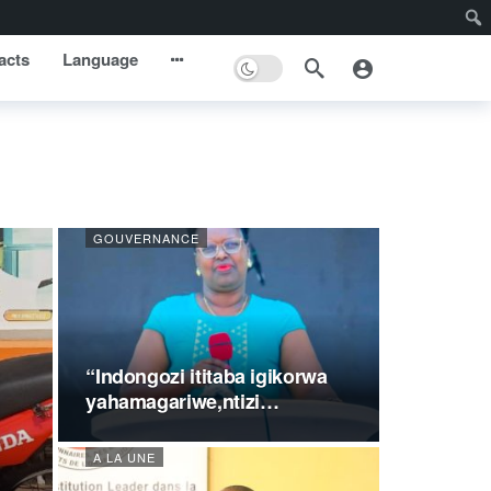
acts
Language
GOUVERNANCE
“Indongozi ititaba igikorwa
yahamagariwe,ntizi…
A LA UNE